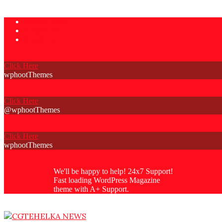
Skip
Privacy Policy
to
Contact Us
content
About Us
Click Here
wphootThemes
Click Here
@wphootThemes
Click Here
wphootThemes
We'll be happy to help! 24x7 Support!
Fast loading WordPress Magazine
theme with A+ Support.