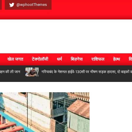
@wphootThemes
खेल जगत
टेक्नोलॉजी
धर्म
बिज़नेस
राशिफल
हेल्थ
वि
ली जान
गरियाबंद के नेशनल हाईवे-130सी पर भीषण सड़क हादसा, दो बाइकों की आमने-