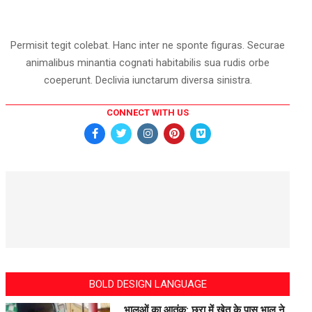
Permisit tegit colebat. Hanc inter ne sponte figuras. Securae
animalibus minantia cognati habitabilis sua rudis orbe
coeperunt. Declivia iunctarum diversa sinistra.
CONNECT WITH US
BOLD DESIGN LANGUAGE
भालुओं का आतंक: छुरा में खेत के पास भालू ने