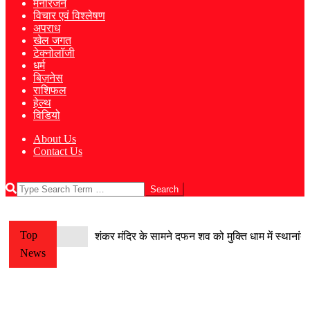
मनोरंजन
विचार एवं विश्लेषण
अपराध
खेल जगत
टेक्नोलॉजी
धर्म
बिज़नेस
राशिफल
हेल्थ
विडियो
About Us
Contact Us
Search
Top
शंकर मंदिर के सामने दफन शव को मुक्ति धाम में स्थानांत
News