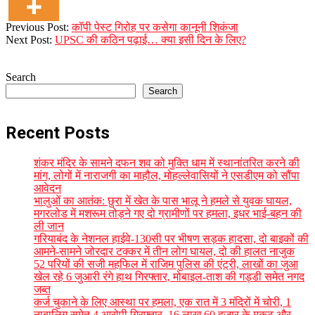
2026-
Previous Post:
कॉपी पेस्ट गिरोह पर कसेगा कानूनी शिकंजा
05-
Next Post:
UPSC की कठिन पढ़ाई… क्या इसी दिन के लिए?
27
Search
Search
Recent Posts
शंकर मंदिर के सामने दफन शव को मुक्ति धाम में स्थानांतरित करने की
मांग, लोगों में नाराजगी का माहौल, मोहल्लेवासियों ने एसडीएम को सौंपा
आवेदन
भालुओं का आतंक: छुरा में खेत के पास भालू ने हमले से युवक घायल,
मगरलोड में मशरूम तोड़ने गए दो ग्रामीणों पर हमला, इधर भाई-बहन की
ली जान
गरियाबंद के नेशनल हाईवे-130सी पर भीषण सड़क हादसा, दो बाइकों की
आमने-सामने जोरदार टक्कर में तीन लोग घायल, दो की हालत नाजुक
52 परियों की सजी महफिल में राजिम पुलिस की एंट्री, लाखों का जुआ
खेल रहे 6 जुआरी रंगे हाथ गिरफ्तार, मोबाइल-ताश की गड्डी समेत नगद
जब्त
कर्ज चुकाने के लिए आस्था पर हमला, एक रात में 3 मंदिरों में चोरी, 1
नाबालिग समेत 4 आरोपी गिरफ्तार, 16 लाख 60 हजार के मुकुट और