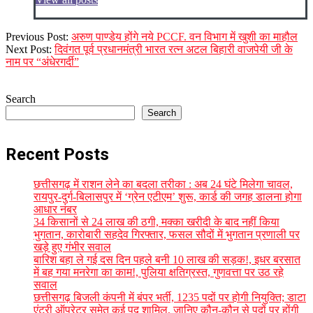
2026-
Previous Post:
अरुण पाण्डेय होंगे नये PCCF. वन विभाग में खुशी का माहौल
06-
Next Post:
दिवंगत पूर्व प्रधानमंत्री भारत रत्न अटल बिहारी वाजपेयी जी के
01
नाम पर “अंधेरगर्दी”
Search
Search
Recent Posts
छत्तीसगढ़ में राशन लेने का बदला तरीका : अब 24 घंटे मिलेगा चावल,
रायपुर-दुर्ग-बिलासपुर में ‘ग्रेन एटीएम’ शुरू, कार्ड की जगह डालना होगा
आधार नंबर
34 किसानों से 24 लाख की ठगी, मक्का खरीदी के बाद नहीं किया
भुगतान, कारोबारी सहदेव गिरफ्तार, फसल सौदों में भुगतान प्रणाली पर
खड़े हुए गंभीर सवाल
बारिश बहा ले गई दस दिन पहले बनी 10 लाख की सड़क!, इधर बरसात
में बह गया मनरेगा का काम!, पुलिया क्षतिग्रस्त, गुणवत्ता पर उठ रहे
सवाल
छत्तीसगढ़ बिजली कंपनी में बंपर भर्ती, 1235 पदों पर होगी नियुक्ति; डाटा
एंट्री ऑपरेटर समेत कई पद शामिल, जानिए कौन-कौन से पदों पर होंगी