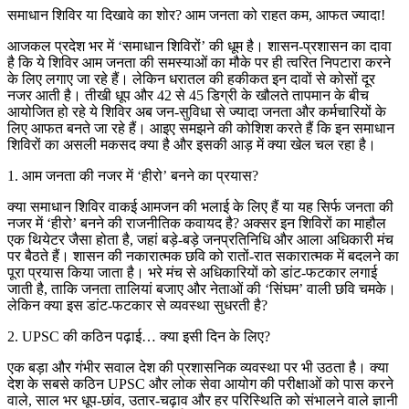
समाधान शिविर या दिखावे का शोर? आम जनता को राहत कम, आफत ज्यादा!
आजकल प्रदेश भर में ‘समाधान शिविरों’ की धूम है। शासन-प्रशासन का दावा
है कि ये शिविर आम जनता की समस्याओं का मौके पर ही त्वरित निपटारा करने
के लिए लगाए जा रहे हैं। लेकिन धरातल की हकीकत इन दावों से कोसों दूर
नजर आती है। तीखी धूप और 42 से 45 डिग्री के खौलते तापमान के बीच
आयोजित हो रहे ये शिविर अब जन-सुविधा से ज्यादा जनता और कर्मचारियों के
लिए आफत बनते जा रहे हैं। आइए समझने की कोशिश करते हैं कि इन समाधान
शिविरों का असली मकसद क्या है और इसकी आड़ में क्या खेल चल रहा है।
1. आम जनता की नजर में ‘हीरो’ बनने का प्रयास?
क्या समाधान शिविर वाकई आमजन की भलाई के लिए हैं या यह सिर्फ जनता की
नजर में ‘हीरो’ बनने की राजनीतिक कवायद है? अक्सर इन शिविरों का माहौल
एक थियेटर जैसा होता है, जहां बड़े-बड़े जनप्रतिनिधि और आला अधिकारी मंच
पर बैठते हैं। शासन की नकारात्मक छवि को रातों-रात सकारात्मक में बदलने का
पूरा प्रयास किया जाता है। भरे मंच से अधिकारियों को डांट-फटकार लगाई
जाती है, ताकि जनता तालियां बजाए और नेताओं की ‘सिंघम’ वाली छवि चमके।
लेकिन क्या इस डांट-फटकार से व्यवस्था सुधरती है?
2. UPSC की कठिन पढ़ाई… क्या इसी दिन के लिए?
एक बड़ा और गंभीर सवाल देश की प्रशासनिक व्यवस्था पर भी उठता है। क्या
देश के सबसे कठिन UPSC और लोक सेवा आयोग की परीक्षाओं को पास करने
वाले, साल भर धूप-छांव, उतार-चढ़ाव और हर परिस्थिति को संभालने वाले ज्ञानी