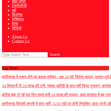
खेल जगत
टेक्नोलॉजी
धर्म
बिज़नेस
राशिफल
हेल्थ
विडियो
About Us
Contact Us
Search
Top News
छत्तीसगढ़ में राशन लेने का बदला तरीका : अब 24 घंटे मिलेगा चावल, रायपुर-दुर्ग
34 किसानों से 24 लाख की ठगी, मक्का खरीदी के बाद नहीं किया भुगतान, कारोबार
बारिश बहा ले गई दस दिन पहले बनी 10 लाख की सड़क!, इधर बरसात में बह गया मनर
छत्तीसगढ़ बिजली कंपनी में बंपर भर्ती, 1235 पदों पर होगी नियुक्ति; डाटा एंट्र