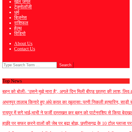
खेल जगत
टेक्नोलॉजी
धर्म
बिज़नेस
राशिफल
हेल्थ
विडियो
About Us
Contact Us
Search
Top News
बहन को बोली- ‘उसने मुझे मारा है’, अगले दिन मिली बीएड छात्रा की लाश, लिव-इन
अभनपुर तालाब किनारे हुए अंधे कत्ल का खुलासा: पत्नी निकली हत्यारिन, साड़ी
रायपुर में सगे भाई-भाभी ने फर्जी दस्तखत कर बहन को पार्टनरशिप से किया बेदखल
हाईवे पर सफर करने वालों की जेब पर बढ़ा बोझ, छत्तीसगढ़ के 10 टोल प्लाजा पर न