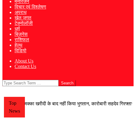
मनोरंजन
विचार एवं विश्लेषण
अपराध
खेल जगत
टेक्नोलॉजी
धर्म
बिज़नेस
राशिफल
हेल्थ
विडियो
About Us
Contact Us
Search
Top
ख की ठगी, मक्का खरीदी के बाद नहीं किया भुगतान, कारोबारी सहदेव गिरफ्तार, फसल
News