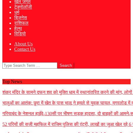
खेल जगत
टेक्नोलॉजी
धर्म
बिज़नेस
राशिफल
हेल्थ
विडियो
About Us
Contact Us
Search
Top News
शंकर मंदिर के सामने दफन शव को मुक्ति धाम में स्थानांतरित करने की मांग, लोगो
भालुओं का आतंक: छुरा में खेत के पास भालू ने हमले से युवक घायल, मगरलोड में
गरियाबंद के नेशनल हाईवे-130सी पर भीषण सड़क हादसा, दो बाइकों की आमने-स
52 परियों की सजी महफिल में राजिम पुलिस की एंट्री, लाखों का जुआ खेल रहे 6