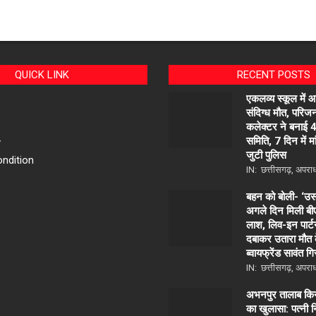
QUICK LINK
RECENT POSTS
एकलव्य स्कूल में 
संदिग्ध मौत, परिजन
कलेक्टर ने बनाई 
समिति, 7 दिन में मांग
y
जुटी पुलिस
ndition
IN:
छत्तीसगढ़
,
अपरा
बहन को बोली- ‘उसने
अगले दिन मिली बी
लाश, लिव-इन पार्ट
दबाकर उतारा मौत 
ब्वायफ्रेंड सावंत गि
IN:
छत्तीसगढ़
,
अपरा
अभनपुर तालाब किना
का खुलासा: पत्नी 