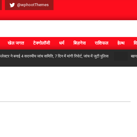
@wphootThemes
खेल जगत
टेक्नोलॉजी
धर्म
बिज़नेस
राशिफल
हेल्थ
वि
क्टर ने बनाई 4 सदस्यीय जांच समिति, 7 दिन में मांगी रिपोर्ट, जांच में जुटी पुलिस
बहन 