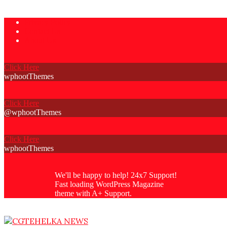
Skip
Privacy Policy
to
Contact Us
content
About Us
Click Here
wphootThemes
Click Here
@wphootThemes
Click Here
wphootThemes
We'll be happy to help! 24x7 Support!
Fast loading WordPress Magazine
theme with A+ Support.