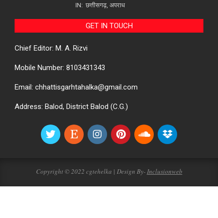
IN:
छत्तीसगढ़
,
अपराध
GET IN TOUCH
Chief Editor: M. A. Rizvi
Mobile Number: 8103431343
Email: chhattisgarhtahalka@gmail.com
Address: Balod, District Balod (C.G.)
Copyright © 2022 cgtehelka | Design By-
Inclusionweb